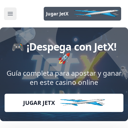
Jugar JetX
Open main menu
🎮 ¡Despega con JetX!
🚀
Guía completa para apostar y ganar
en este casino online
JUGAR JETX