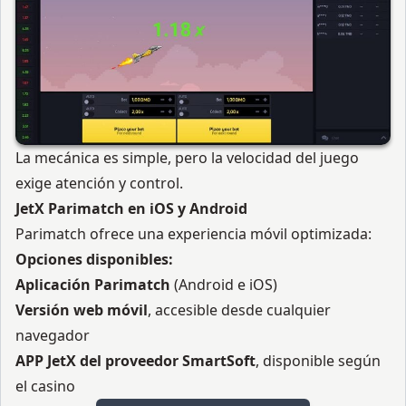
La mecánica es simple, pero la velocidad del juego
exige atención y control.
JetX Parimatch en iOS y Android
Parimatch ofrece una experiencia móvil optimizada:
Opciones disponibles:
Aplicación Parimatch
(Android e iOS)
Versión web móvil
, accesible desde cualquier
navegador
APP JetX del proveedor SmartSoft
, disponible según
el casino