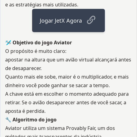
e as estratégias mais utilizadas.
Jogar JetX Agora
🛩️ Objetivo do jogo Aviator
O propósito é muito claro:
apostar na altura que um avião virtual alcançará antes
de desaparecer.
Quanto mais ele sobe, maior é o multiplicador, e mais
dinheiro você pode ganhar se sacar a tempo.
A chave está em escolher o momento adequado para
retirar. Se o avião desaparecer antes de você sacar, a
aposta é perdida.
🔧 Algoritmo do jogo
Aviator utiliza um sistema Provably Fair, um dos
métodos mais transparentes da indústria.