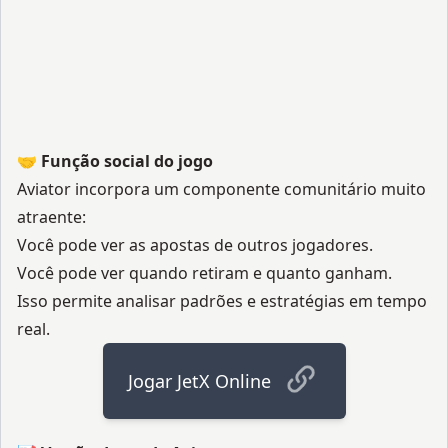
🤝 Função social do jogo
Aviator incorpora um componente comunitário muito
atraente:
Você pode ver as apostas de outros jogadores.
Você pode ver quando retiram e quanto ganham.
Isso permite analisar padrões e estratégias em tempo
real.
Jogar JetX Online