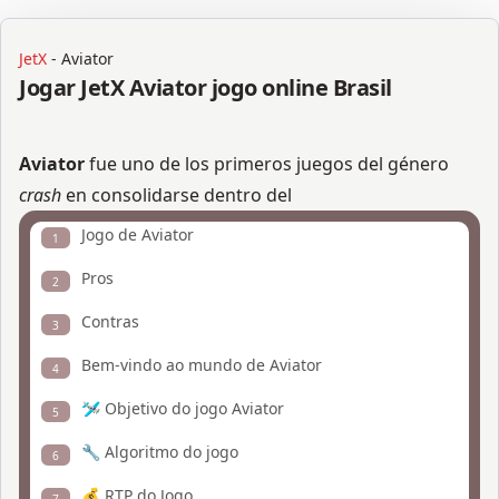
JetX
-
Aviator
Jogar JetX Aviator jogo online Brasil
Aviator
fue uno de los primeros juegos del género
crash
en consolidarse dentro del
Jogo de Aviator
1
Pros
2
Contras
3
Bem-vindo ao mundo de Aviator
4
🛩️ Objetivo do jogo Aviator
5
🔧 Algoritmo do jogo
6
💰 RTP do Jogo
7