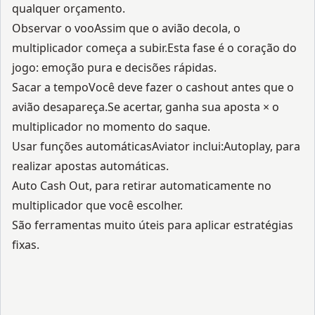
qualquer orçamento.
Observar o voo
Assim que o avião decola, o
multiplicador começa a subir.
Esta fase é o coração do
jogo: emoção pura e decisões rápidas.
Sacar a tempo
Você deve fazer o cashout antes que o
avião desapareça.
Se acertar, ganha sua aposta × o
multiplicador no momento do saque.
Usar funções automáticas
Aviator inclui:
Autoplay, para
realizar apostas automáticas.
Auto Cash Out, para retirar automaticamente no
multiplicador que você escolher.
São ferramentas muito úteis para aplicar estratégias
fixas.