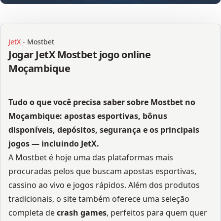
JetX
-
Mostbet
Jogar JetX Mostbet jogo online
Moçambique
Tudo o que você precisa saber sobre Mostbet no
Moçambique: apostas esportivas, bônus
disponíveis, depósitos, segurança e os principais
jogos — incluindo JetX.
A Mostbet é hoje uma das plataformas mais
procuradas pelos que buscam apostas esportivas,
cassino ao vivo e jogos rápidos. Além dos produtos
tradicionais, o site também oferece uma seleção
completa de
crash games
, perfeitos para quem quer