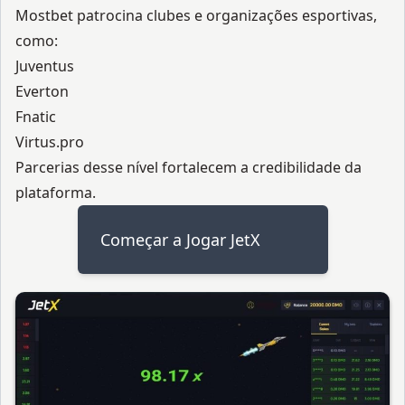
Mostbet patrocina clubes e organizações esportivas,
como:
Juventus
Everton
Fnatic
Virtus.pro
Parcerias desse nível fortalecem a credibilidade da
plataforma.
Começar a Jogar JetX