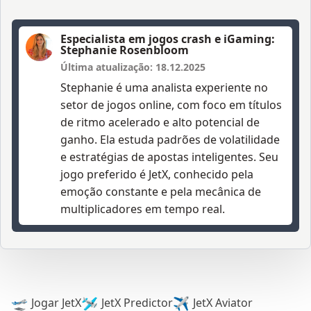
Especialista em jogos crash e iGaming:
Stephanie Rosenbloom
Última atualização: 18.12.2025
Stephanie é uma analista experiente no
setor de jogos online, com foco em títulos
de ritmo acelerado e alto potencial de
ganho. Ela estuda padrões de volatilidade
e estratégias de apostas inteligentes. Seu
jogo preferido é JetX, conhecido pela
emoção constante e pela mecânica de
multiplicadores em tempo real.
Jogar JetX
JetX Predictor
JetX Aviator