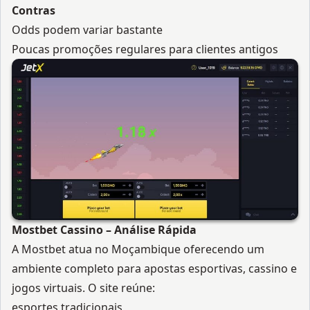
Contras
Odds podem variar bastante
Poucas promoções regulares para clientes antigos
Mostbet Cassino – Análise Rápida
A Mostbet atua no Moçambique oferecendo um
ambiente completo para apostas esportivas, cassino e
jogos virtuais. O site reúne:
esportes tradicionais,