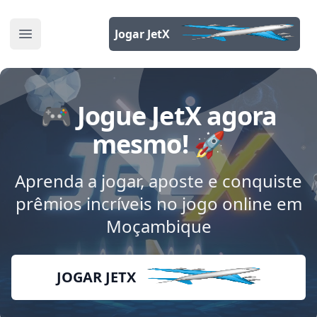
Jogar JetX
Open main menu
🎮 Jogue JetX agora
mesmo! 🚀
Aprenda a jogar, aposte e conquiste
prêmios incríveis no jogo online em
Moçambique
JOGAR JETX